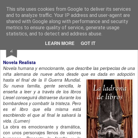
CINE, LITERATURA Y VIDA
Blog de Cine y Libros
This site uses cookies from Google to deliver its services
and to analyze traffic. Your IP address and user-agent are
shared with Google along with performance and security
metrics to ensure quality of service, generate usage
statistics, and to detect and address abuse.
SEP
LEARN MORE
GOT IT
LA LADRONA DE LIBROS Markus Zusak
2
Novela Realista
Novela humana y emocionante, que describe las peripecias de una
niña alemana de nueve años desde que es dada en adopción
hasta el final de la II Guerra Mundial.
Su nueva familia, gente sencilla, le
enseña a leer y a través de los libros
Liesel conseguirá distraerse durante los
bombardeos y combatir la tristeza. Pero
es el libro que ella misma está
escribiendo el que al final le salvará la
vida. (Lumen)
La obra es emocionante y dramática,
con unos personajes llenos de valores