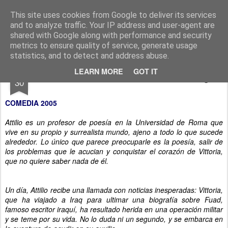
CINE, LITERATURA Y VIDA
Blog de Cine y Libros
This site uses cookies from Google to deliver its services
and to analyze traffic. Your IP address and user-agent are
shared with Google along with performance and security
metrics to ensure quality of service, generate usage
statistics, and to detect and address abuse.
AUG
LEARN MORE
GOT IT
EL TIGRE Y LA NIEVE Roberto Benigni
30
COMEDIA
2005
Attilio es un profesor de poesía en la Universidad de Roma que
vive en su propio y surrealista mundo, ajeno a todo lo que sucede
alrededor. Lo único que parece preocuparle es la poesía, salir de
los problemas que le acucian y conquistar el corazón de Vittoria,
que no quiere saber nada de él.
Un día, Attilio recibe una llamada con noticias inesperadas: Vittoria,
que ha viajado a Iraq para ultimar una biografía sobre Fuad,
famoso escritor iraquí, ha resultado herida en una operación militar
y se teme por su vida. No lo duda ni un segundo, y se embarca en