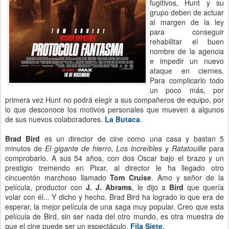
fugitivos, Hunt y su
grupo deben de actuar
al margen de la ley
para conseguir
rehabilitar el buen
nombre de la agencia
e impedir un nuevo
ataque en ciernes.
Para complicarlo todo
un poco más, por
primera vez Hunt no podrá elegir a sus compañeros de equipo, por
lo que desconoce los motivos personales que mueven a algunos
de sus nuevos colaboradores.
La Butaca
.
Brad Bird
es un director de cine como una casa y bastan 5
minutos de
El gigante de hierro,
Los increíbles
y
Ratatouille
para
comprobarlo. A sus 54 años, con dos Oscar bajo el brazo y un
prestigio tremendo en Pixar, al director le ha llegado otro
cincuentón marchoso llamado
Tom Cruise
. Amo y señor de la
película, productor con
J. J. Abrams
, le dijo a
Bird
que quería
volar con él... Y dicho y hecho. Brad Bird ha logrado lo que era de
esperar, la mejor película de una saga muy popular. Creo que esta
película de Bird, sin ser nada del otro mundo, es otra muestra de
que el cine puede ser un espectáculo.
Fila Siete
.