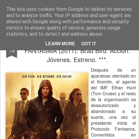
CINE, LITERATURA Y VIDA
Blog de Cine y Libros
This site uses cookies from Google to deliver its services
and to analyze traffic. Your IP address and user-agent are
shared with Google along with performance and security
metrics to ensure quality of service, generate usage
statistics, and to detect and address abuse.
MISIÓN IMPOSIBLE: PROTOCOLO
DEC
LEARN MORE
GOT IT
FANTASMA (2011). Brad Bird. Acción.
19
Jóvenes. Estreno. ***.
Después de un
aparatoso atentado en
el Kremlin, el agente
del IMF Ethan Hunt
(Tom Cruise) y el resto
de la organización es
desautorizado y
abandonado a su
suerte, una vez el
presidente inicia el
Protocolo Fantasma.
Convertidos en