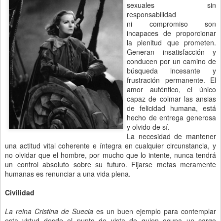
sexuales sin
responsabilidad
ni compromiso son
incapaces de proporcionar
la plenitud que prometen.
Generan insatisfacción y
conducen por un camino de
búsqueda incesante y
frustración permanente. El
amor auténtico, el único
capaz de colmar las ansias
de felicidad humana, está
hecho de entrega generosa
y olvido de sí.
La necesidad de mantener
una actitud vital coherente e íntegra en cualquier circunstancia, y
no olvidar que el hombre, por mucho que lo intente, nunca tendrá
un control absoluto sobre su futuro. Fijarse metas meramente
humanas es renunciar a una vida plena.
Civilidad
La reina Cristina de Suecia
es un buen ejemplo para contemplar
esta virtud desde el punto de vista de quien ocupa un cargo