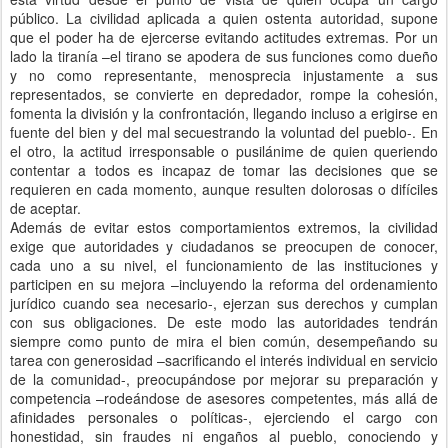
público. La civilidad aplicada a quien ostenta autoridad, supone
que el poder ha de ejercerse evitando actitudes extremas. Por un
lado la tiranía –el tirano se apodera de sus funciones como dueño
y no como representante, menosprecia injustamente a sus
representados, se convierte en depredador, rompe la cohesión,
fomenta la división y la confrontación, llegando incluso a erigirse en
fuente del bien y del mal secuestrando la voluntad del pueblo-. En
el otro, la actitud irresponsable o pusilánime de quien queriendo
contentar a todos es incapaz de tomar las decisiones que se
requieren en cada momento, aunque resulten dolorosas o difíciles
de aceptar.
Además de evitar estos comportamientos extremos, la civilidad
exige que autoridades y ciudadanos se preocupen de conocer,
cada uno a su nivel, el funcionamiento de las instituciones y
participen en su mejora –incluyendo la reforma del ordenamiento
jurídico cuando sea necesario-, ejerzan sus derechos y cumplan
con sus obligaciones. De este modo las autoridades tendrán
siempre como punto de mira el bien común, desempeñando su
tarea con generosidad –sacrificando el interés individual en servicio
de la comunidad-, preocupándose por mejorar su preparación y
competencia –rodeándose de asesores competentes, más allá de
afinidades personales o políticas-, ejerciendo el cargo con
honestidad, sin fraudes ni engaños al pueblo, conociendo y