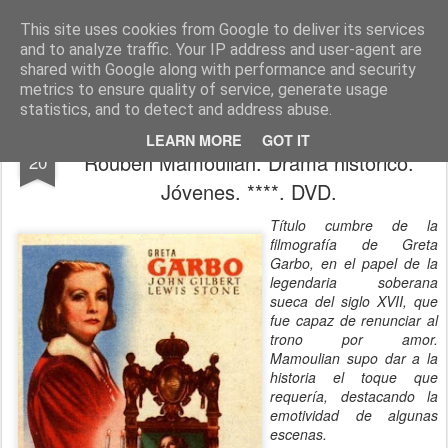
CINE, LITERATURA Y VIDA
Blog de Cine y Libros
This site uses cookies from Google to deliver its services
and to analyze traffic. Your IP address and user-agent are
shared with Google along with performance and security
metrics to ensure quality of service, generate usage
statistics, and to detect and address abuse.
LA REINA CRISTINA DE SUECIA (1933).
MAY
LEARN MORE
GOT IT
Rouben Mamoulian. Drama histórico.
20
Jóvenes. ****. DVD.
Título cumbre de la
filmografía de Greta
Garbo, en el papel de la
legendaria soberana
sueca del siglo XVII, que
fue capaz de renunciar al
trono por amor.
Mamoulian supo dar a la
historia el toque que
requería, destacando la
emotividad de algunas
escenas.