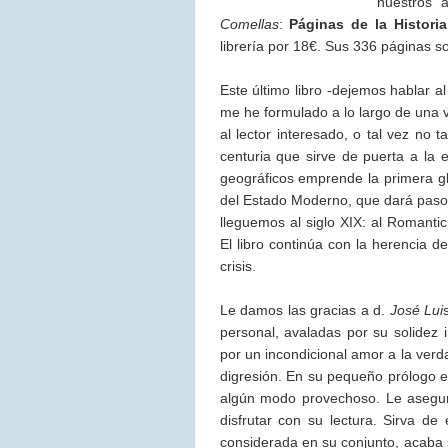
nuestros 
Comellas
:
Páginas de la Historia
librería por 18€. Sus 336 páginas s
Este último libro -dejemos hablar a
me he formulado a lo largo de una v
al lector interesado, o tal vez no 
centuria que sirve de puerta a la
geográficos emprende la primera gl
del Estado Moderno, que dará paso 
lleguemos al siglo XIX: al Romanti
El libro continúa con la herencia d
crisis.
Le damos las gracias a d.
José Lui
personal, avaladas por su solidez 
por un incondicional amor a la verd
digresión. En su pequeño prólogo e
algún modo provechoso. Le asegur
disfrutar con su lectura. Sirva de 
considerada en su conjunto, acab