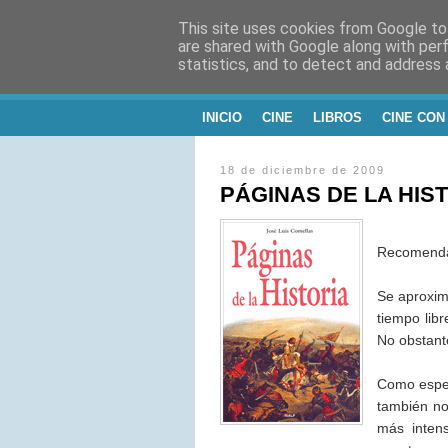
This site uses cookies from Google to 
CINE, LITERATU
are shared with Google along with per
statistics, and to detect and address 
Blog de Cine y Libros
INICIO
CINE
LIBROS
CINE CON
18 de diciembre de 2009
PÁGINAS DE LA HISTO
Recomend
Se aproxim
tiempo libr
No obstant
Como espect
también no
más inten