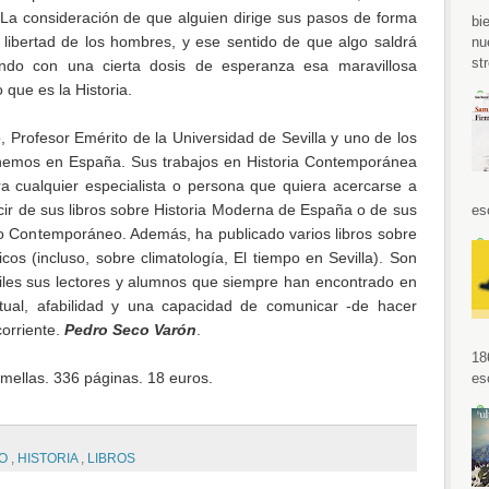
. La consideración de que alguien dirige sus pasos de forma
bi
a libertad de los hombres, y ese sentido de que algo saldrá
nu
str
endo con una cierta dosis de esperanza esa maravillosa
que es la Historia.
, Profesor Emérito de la Universidad de Sevilla y uno de los
tenemos en España. Sus trabajos en Historia Contemporánea
a cualquier especialista o persona que quiera acercarse a
r de sus libros sobre Historia Moderna de España o de sus
es
do Contemporáneo. Además, ha publicado varios libros sobre
cos (incluso, sobre climatología, El tiempo en Sevilla). Son
iles sus lectores y alumnos que siempre han encontrado en
ectual, afabilidad y una capacidad de comunicar -de hacer
orriente.
Pedro Seco Varón
.
18
omellas. 336 páginas. 18 euros.
es
YO
,
HISTORIA
,
LIBROS