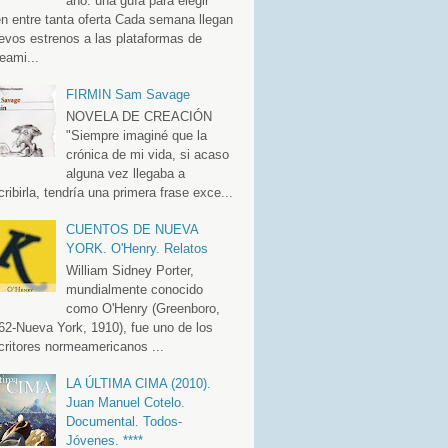
año: una guía para elegir
en entre tanta oferta Cada semana llegan
evos estrenos a las plataformas de
eami...
FIRMIN Sam Savage
NOVELA DE CREACIÓN
"Siempre imaginé que la
crónica de mi vida, si acaso
alguna vez llegaba a
cribirla, tendría una primera frase exce...
CUENTOS DE NUEVA
YORK. O'Henry. Relatos
William Sidney Porter,
mundialmente conocido
como O'Henry (Greenboro,
62-Nueva York, 1910), fue uno de los
critores normeamericanos ...
LA ÚLTIMA CIMA (2010).
Juan Manuel Cotelo.
Documental. Todos-
Jóvenes. ****