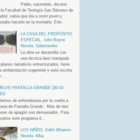
Pablo, sacerdote, decano
 la Facultad de Teología San Dámaso de
drid, sabía que iba a morir joven y
seaba hacerlo en la montaña. Entr...
LA CASA DEL PROPÓSITO
ESPECIAL. John Boyne.
Novela. Salamandra
La obra se desarrolla con
una técnica bien manejada
 planos narrativos entrecruzados, tiene
a ambientación sugerente y está escrita
 ...
ELVE PANTALLA GRANDE (30-10-
10)
tamos de enhorabuena por la vuelta a
tena de Pantalla Grande . Más de tres
ses de apagón son demasiados. Para
sotros este programa d...
LOS NIÑOS. Edith Wharton.
Novela. Alba.