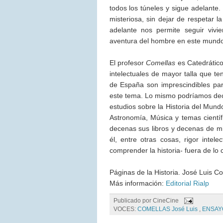
todos los túneles y sigue adelante
misteriosa, sin dejar de respetar l
adelante nos permite seguir vivi
aventura del hombre en este mundo 
El profesor
Comellas
es Catedrático
intelectuales de mayor talla que 
de España son imprescindibles par
este tema. Lo mismo podríamos deci
estudios sobre la Historia del Mun
Astronomía, Música y temas científi
decenas sus libros y decenas de m
él, entre otras cosas, rigor intel
comprender la historia- fuera de lo c
Páginas de la Historia. José Luis C
Más información:
Editorial Rialp
Publicado por
CineCine
VOCES:
COMELLAS José Luis
,
ENSA