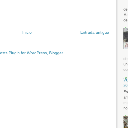
de
Ma
de
Inicio
Entrada antigua
de
un
con
VU
20
Es
an
me
no