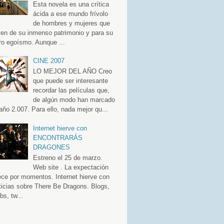
Esta novela es una crítica
ácida a ese mundo frívolo
de hombres y mujeres que
ven de su inmenso patrimonio y para su
ro egoísmo. Aunque ...
CINE 2007
LO MEJOR DEL AÑO Creo
que puede ser interesante
recordar las películas que,
de algún modo han marcado
 año 2.007. Para ello, nada mejor qu...
Internet hierve con
ENCONTRARÁS
DRAGONES
Estreno el 25 de marzo.
Web site . La expectación
ece por momentos. Internet hierve con
ticias sobre There Be Dragons. Blogs,
bs, tw...