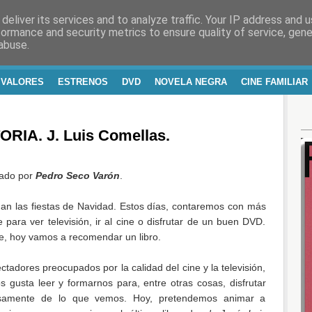
deliver its services and to analyze traffic. Your IP address and 
RA Y VIDA
formance and security metrics to ensure quality of service, gen
abuse.
 VALORES
ESTRENOS
DVD
NOVELA NEGRA
CINE FAMILIAR
RIA. J. Luis Comellas.
ado por
Pedro Seco Varón
.
an las fiestas de Navidad. Estos días, contaremos con más
e para ver televisión, ir al cine o disfrutar de un buen DVD.
e, hoy vamos a recomendar un libro.
adores preocupados por la calidad del cine y la televisión,
s gusta leer y formarnos para, entre otras cosas, disfrutar
samente de lo que vemos. Hoy, pretendemos animar a