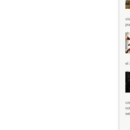
vi
pu
el
cr
no
we