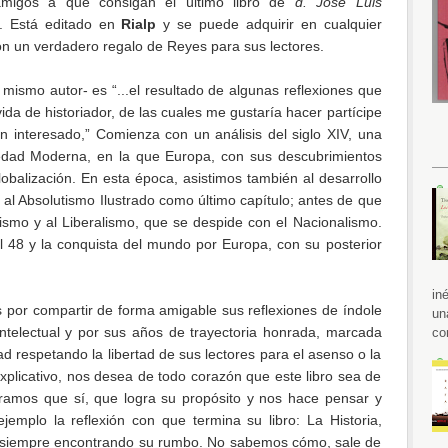
amigos a que consigan el último libro de
d.
José Luis
. Está editado en
Rialp
y se puede adquirir en cualquier
on un verdadero regalo de Reyes para sus lectores.
l mismo autor- es “...el resultado de algunas reflexiones que
ida de historiador, de las cuales me gustaría hacer partícipe
tan interesado,” Comienza con un análisis del siglo XIV, una
 edad Moderna, en la que Europa, con sus descubrimientos
obalización. En esta época, asistimos también al desarrollo
al Absolutismo Ilustrado como último capítulo; antes de que
cismo y al Liberalismo, que se despide con el Nacionalismo.
el 48 y la conquista del mundo por Europa, con su posterior
in
s por compartir de forma amigable sus reflexiones de índole
un
intelectual y por sus años de trayectoria honrada, marcada
co
ad respetando la libertad de sus lectores para el asenso o la
xplicativo, nos desea de todo corazón que este libro sea de
amos que sí, que logra su propósito y nos hace pensar y
ejemplo la reflexión con que termina su libro: La Historia,
a siempre encontrando su rumbo. No sabemos cómo, sale de