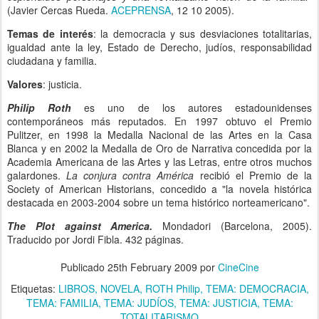
(Javier Cercas Rueda.
ACEPRENSA
, 12 10 2005).
Temas de interés
: la democracia y sus desviaciones totalitarias,
igualdad ante la ley, Estado de Derecho, judíos, responsabilidad
ciudadana y familia.
Valores
: justicia.
Philip Roth
es uno de los autores estadounidenses
contemporáneos más reputados. En 1997 obtuvo el Premio
Pulitzer, en 1998 la Medalla Nacional de las Artes en la Casa
Blanca y en 2002 la Medalla de Oro de Narrativa concedida por la
Academia Americana de las Artes y las Letras, entre otros muchos
galardones.
La conjura contra América
recibió el Premio de la
Society of American Historians, concedido a "la novela histórica
destacada en 2003-2004 sobre un tema histórico norteamericano".
The Plot against America.
Mondadori (Barcelona, 2005).
Traducido por Jordi Fibla. 432 páginas.
Publicado
25th February 2009
por
CineCine
Etiquetas:
LIBROS
NOVELA
ROTH Philip
TEMA: DEMOCRACIA
TEMA: FAMILIA
TEMA: JUDÍOS
TEMA: JUSTICIA
TEMA:
TOTALITARISMO