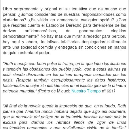
Libro sorprendente y orignal en su temática que da mucho que
pensar. ¿Somos conscientes de nuestras responsabilidades como
ciudadanos? ¿Es válida en democracia cualquier opción? ¿Con
qué resortes cuenta el Estado de Derecho para defenderse de las
derivas antidemocráticas, de gobernantes elegidos
democráticamente? No hay más que mirar alrededor para percibir,
hoy aquí y ahora, tentativas totalitarias desplegadas sutilmente
ante una sociedad dormida y entregada sin condiciones en manos
de quien ostenta el poder.
"Roth maneja con buen pulso la trama, en la que laten las ilusiones
y también las obsesiones del pueblo judío, que a estas alturas ya
está siendo diezmado en los países europeos ocupados por los
nazis. Respeta también escrupulosamente los datos históricos,
haciéndolos encajar sin estridencias en el insólito giro de la primera
potencia mundial." (
Pedro de Miguel:
Nuestro Tiempo
nº 621
)
"Al final de la novela queda la impresión de que, en el fondo, Roth
piensa que América nunca hubiera dejado que algo así ocurriera,
que la denuncia del peligro de la tentación fascista ha sido solo la
excusa para darnos los retratos llenos de vigor de unos
espléndidos personajes y una revitalizante visión de la familia."