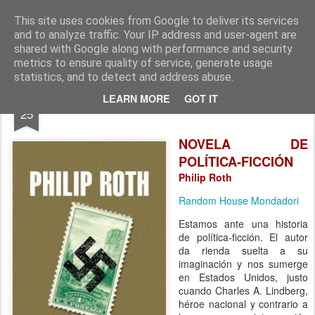
CINE, LITERATURA Y VIDA
Blog de Cine y Libros
This site uses cookies from Google to deliver its services
and to analyze traffic. Your IP address and user-agent are
shared with Google along with performance and security
metrics to ensure quality of service, generate usage
statistics, and to detect and address abuse.
FEB
LEARN MORE
GOT IT
LA CONJURA CONTRA AMÉRICA
25
NOVELA DE
POLÍTICA-FICCIÓN
Philip Roth
Random House Mondadori
Estamos ante una historia
de política-ficción. El autor
da rienda suelta a su
imaginación y nos sumerge
en Estados Unidos, justo
cuando Charles A. Lindberg,
héroe nacional y contrario a