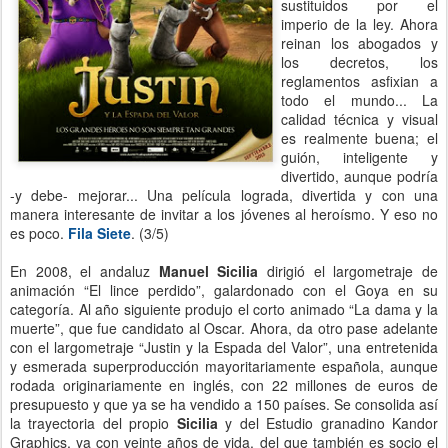
sustituidos por el
imperio de la ley. Ahora
reinan los abogados y
los decretos, los
reglamentos asfixian a
todo el mundo... La
calidad técnica y visual
es realmente buena; el
guión, inteligente y
divertido, aunque podría
-y debe- mejorar... Una película lograda, divertida y con una
manera interesante de invitar a los jóvenes al heroísmo. Y eso no
es poco.
Fila Siete
. (3/5)
En 2008, el andaluz
Manuel Sicilia
dirigió el largometraje de
animación “El lince perdido”, galardonado con el Goya en su
categoría. Al año siguiente produjo el corto animado “La dama y la
muerte”, que fue candidato al Oscar. Ahora, da otro pase adelante
con el largometraje “Justin y la Espada del Valor”, una entretenida
y esmerada superproducción mayoritariamente española, aunque
rodada originariamente en inglés, con 22 millones de euros de
presupuesto y que ya se ha vendido a 150 países. Se consolida así
la trayectoria del propio
Sicilia
y del Estudio granadino Kandor
Graphics, ya con veinte años de vida, del que también es socio el