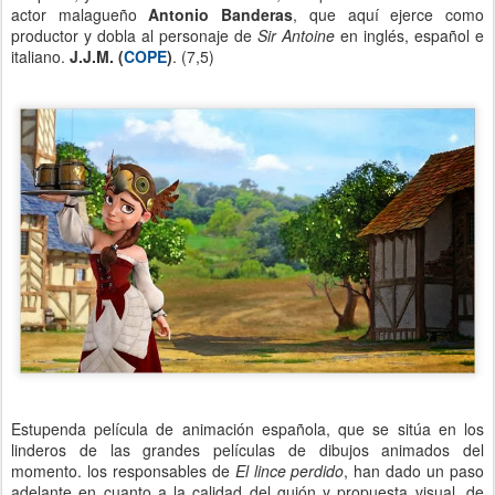
actor malagueño
Antonio Banderas
, que aquí ejerce como
productor y dobla al personaje de
Sir Antoine
en inglés, español e
italiano.
J.J.M. (
COPE
)
. (7,5)
Estupenda película de animación española, que se sitúa en los
linderos de las grandes películas de dibujos animados del
momento. los responsables de
El lince perdido
, han dado un paso
adelante en cuanto a la calidad del guión y propuesta visual, de