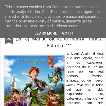
CINE, LITERATURA Y VIDA
Blog de Cine y Libros
This site uses cookies from Google to deliver its services
and to analyze traffic. Your IP address and user-agent are
shared with Google along with performance and security
metrics to ensure quality of service, generate usage
statistics, and to detect and address abuse.
JUSTIN Y LA ESPADA DEL VALOR
SEP
LEARN MORE
GOT IT
(2013). Manuel Sicilia. Animación. Todos.
20
Estreno. ***
El joven
Justin
, al igual
que
don Quijote
, añora
a los caballeros,
borrados de la faz del
reino por un real
decreto. Perdón,
empezamos de nuevo:
Justin
vive en un reino
del que han sido
expulsados los
caballeros; la justicia y el
heroísmo han sido