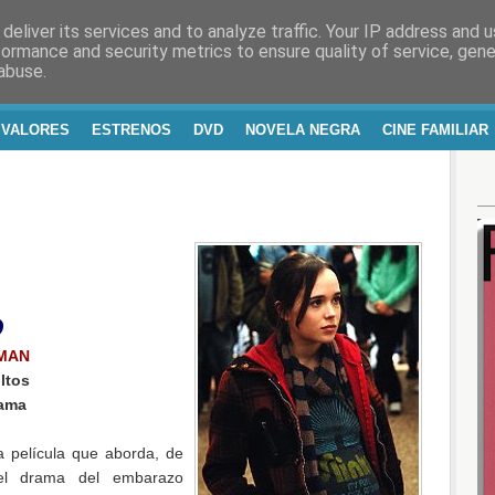
deliver its services and to analyze traffic. Your IP address and 
RA Y VIDA
formance and security metrics to ensure quality of service, gen
abuse.
 VALORES
ESTRENOS
DVD
NOVELA NEGRA
CINE FAMILIAR
O
MAN
ltos
rama
 película que aborda, de
, el drama del embarazo