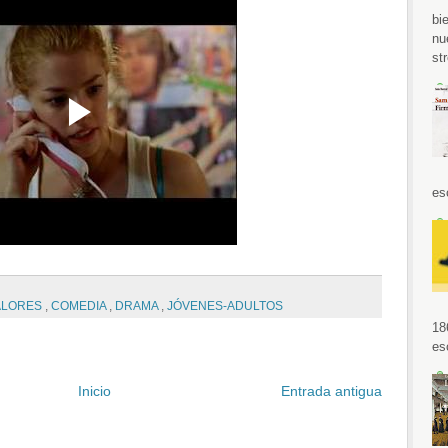
bi
nu
str
es
ALORES
,
COMEDIA
,
DRAMA
,
JÓVENES-ADULTOS
18
es
Inicio
Entrada antigua