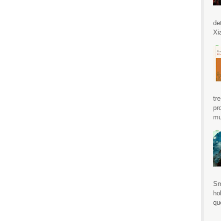
de
Xi
tr
pr
mu
Sm
ho
qu