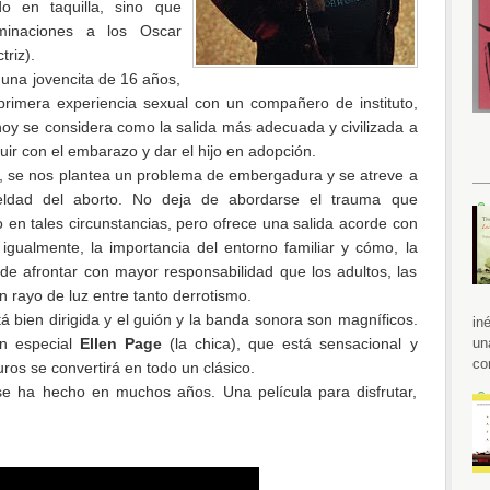
do en taquilla, sino que
minaciones a los Oscar
triz).
una jovencita de 16 años,
imera experiencia sexual con un compañero de instituto,
 hoy se considera como la salida más adecuada y civilizada a
guir con el embarazo y dar el hijo en adopción.
, se nos plantea un problema de embergadura y se atreve a
ueldad del aborto. No deja de abordarse el trauma que
en tales circunstancias, pero ofrece una salida acorde con
igualmente, la importancia del entorno familiar y cómo, la
e afrontar con mayor responsabilidad que los adultos, las
 rayo de luz entre tanto derrotismo.
tá bien dirigida y el guión y la banda sonora son magníficos.
in
ón especial
Ellen Page
(la chica), que está sensacional y
un
co
os se convertirá en todo un clásico.
 se ha hecho en muchos años. Una película para disfrutar,