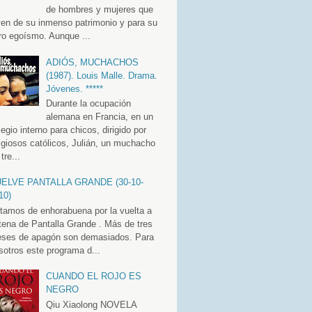
de hombres y mujeres que
ven de su inmenso patrimonio y para su
ro egoísmo. Aunque ...
ADIÓS, MUCHACHOS
(1987). Louis Malle. Drama.
Jóvenes. *****
Durante la ocupación
alemana en Francia, en un
legio interno para chicos, dirigido por
ligiosos católicos, Julián, un muchacho
tre...
ELVE PANTALLA GRANDE (30-10-
10)
tamos de enhorabuena por la vuelta a
tena de Pantalla Grande . Más de tres
ses de apagón son demasiados. Para
sotros este programa d...
CUANDO EL ROJO ES
NEGRO
Qiu Xiaolong NOVELA