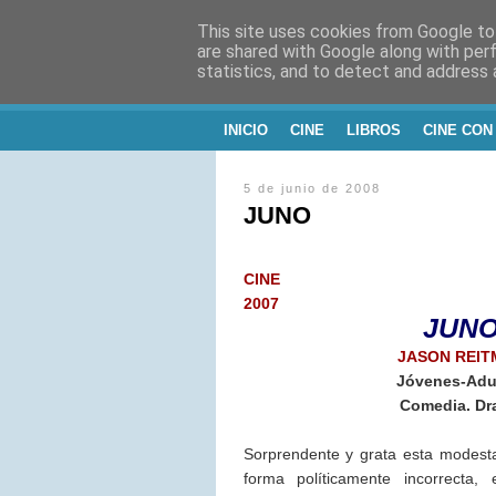
This site uses cookies from Google to 
CINE, LITERATU
are shared with Google along with per
statistics, and to detect and address 
Blog de Cine y Libros
INICIO
CINE
LIBROS
CINE CON
5 de junio de 2008
JUNO
CINE
2007
JUN
JASON REIT
Jóvenes-Adu
Comedia. D
Sorprendente y grata esta modesta
forma políticamente incorrecta