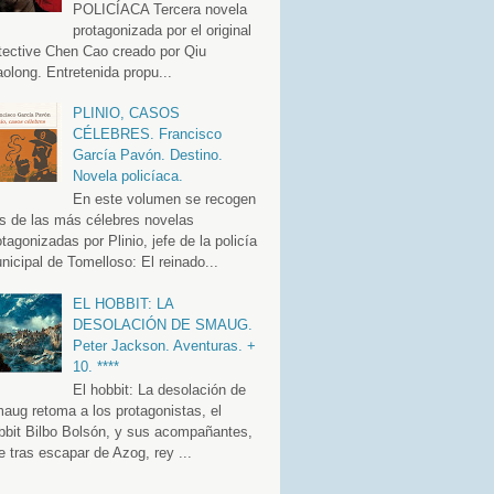
POLICÍACA Tercera novela
protagonizada por el original
tective Chen Cao creado por Qiu
aolong. Entretenida propu...
PLINIO, CASOS
CÉLEBRES. Francisco
García Pavón. Destino.
Novela policíaca.
En este volumen se recogen
es de las más célebres novelas
otagonizadas por Plinio, jefe de la policía
nicipal de Tomelloso: El reinado...
EL HOBBIT: LA
DESOLACIÓN DE SMAUG.
Peter Jackson. Aventuras. +
10. ****
El hobbit: La desolación de
aug retoma a los protagonistas, el
bbit Bilbo Bolsón, y sus acompañantes,
e tras escapar de Azog, rey ...