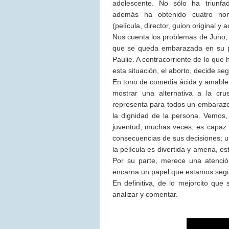
adolescente. No sólo ha triunfa
además ha obtenido cuatro no
(película, director, guion original y ac
Nos cuenta los problemas de Juno, 
que se queda embarazada en su pr
Paulie. A contracorriente de lo que
esta situación, el aborto, decide se
En tono de comedia ácida y amable
mostrar una alternativa a la cr
representa para todos un embarazo 
la dignidad de la persona. Vemos, 
juventud, muchas veces, es capaz d
consecuencias de sus decisiones; un
la película es divertida y amena, es
Por su parte, merece una atenci
encarna un papel que estamos segur
En definitiva, de lo mejorcito que
analizar y comentar.