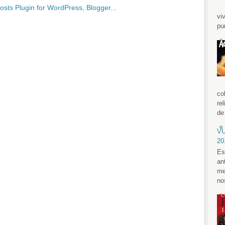
vi
pu
co
re
de 
VU
20
Es
an
me
no