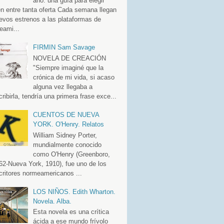
año: una guía para elegir
en entre tanta oferta Cada semana llegan
evos estrenos a las plataformas de
eami...
FIRMIN Sam Savage
NOVELA DE CREACIÓN
"Siempre imaginé que la
crónica de mi vida, si acaso
alguna vez llegaba a
cribirla, tendría una primera frase exce...
CUENTOS DE NUEVA
YORK. O'Henry. Relatos
William Sidney Porter,
mundialmente conocido
como O'Henry (Greenboro,
62-Nueva York, 1910), fue uno de los
critores normeamericanos ...
LOS NIÑOS. Edith Wharton.
Novela. Alba.
Esta novela es una crítica
ácida a ese mundo frívolo