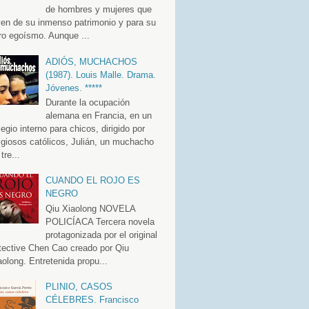
de hombres y mujeres que
ven de su inmenso patrimonio y para su
ro egoísmo. Aunque ...
ADIÓS, MUCHACHOS
(1987). Louis Malle. Drama.
Jóvenes. *****
Durante la ocupación
alemana en Francia, en un
legio interno para chicos, dirigido por
ligiosos católicos, Julián, un muchacho
tre...
CUANDO EL ROJO ES
NEGRO
Qiu Xiaolong NOVELA
POLICÍACA Tercera novela
protagonizada por el original
tective Chen Cao creado por Qiu
aolong. Entretenida propu...
PLINIO, CASOS
CÉLEBRES. Francisco