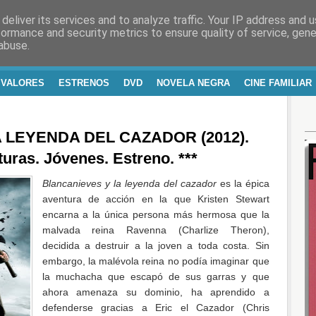
deliver its services and to analyze traffic. Your IP address and 
RA Y VIDA
formance and security metrics to ensure quality of service, gen
abuse.
 VALORES
ESTRENOS
DVD
NOVELA NEGRA
CINE FAMILIAR
 LEYENDA DEL CAZADOR (2012).
uras. Jóvenes. Estreno. ***
Blancanieves y la leyenda del cazador
es la épica
aventura de acción en la que Kristen Stewart
encarna a la única persona más hermosa que la
malvada reina Ravenna (Charlize Theron),
decidida a destruir a la joven a toda costa. Sin
embargo, la malévola reina no podía imaginar que
la muchacha que escapó de sus garras y que
ahora amenaza su dominio, ha aprendido a
defenderse gracias a Eric el Cazador (Chris