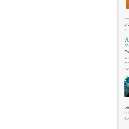
tr
pr
mu
VU
20
Es
an
me
no
Sm
ho
qu