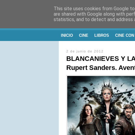
This site uses cookies from Google to 
CINE, LITERATU
are shared with Google along with per
statistics, and to detect and address 
Blog de Cine y Libros
INICIO
CINE
LIBROS
CINE CON
2 de junio de 2012
BLANCANIEVES Y LA
Rupert Sanders. Avent