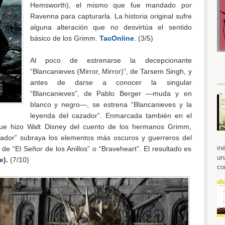
Hemsworth), el mismo que fue mandado por
Ravenna para capturarla. La historia original sufre
alguna alteración que no desvirtúa el sentido
básico de los Grimm.
TacOnline
. (3/5)
Al poco de estrenarse la decepcionante
“Blancanieves (Mirror, Mirror)”, de Tarsem Singh, y
antes de darse a conocer la singular
“Blancanieves”, de Pablo Berger —muda y en
blanco y negro—, se estrena “Blancanieves y la
leyenda del cazador”. Enmarcada también en el
que hizo Walt Disney del cuento de los hermanos Grimm,
zador” subraya los elementos más oscuros y guerreros del
in
o de “El Señor de los Anillos” o “Braveheart”. El resultado es
un
e
).
(7/10)
co