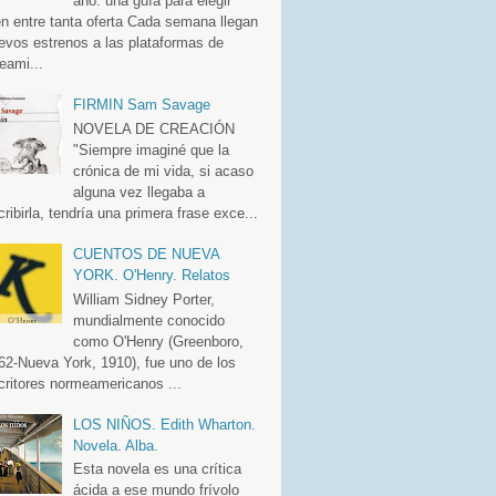
año: una guía para elegir
en entre tanta oferta Cada semana llegan
evos estrenos a las plataformas de
eami...
FIRMIN Sam Savage
NOVELA DE CREACIÓN
"Siempre imaginé que la
crónica de mi vida, si acaso
alguna vez llegaba a
cribirla, tendría una primera frase exce...
CUENTOS DE NUEVA
YORK. O'Henry. Relatos
William Sidney Porter,
mundialmente conocido
como O'Henry (Greenboro,
62-Nueva York, 1910), fue uno de los
critores normeamericanos ...
LOS NIÑOS. Edith Wharton.
Novela. Alba.
Esta novela es una crítica
ácida a ese mundo frívolo