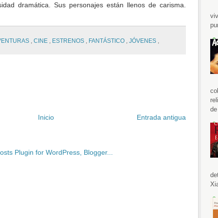
nsidad dramática. Sus personajes están llenos de carisma.
vi
pu
VENTURAS
,
CINE
,
ESTRENOS
,
FANTÁSTICO
,
JÓVENES
,
co
re
de 
Inicio
Entrada antigua
de
Xi