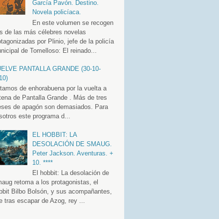
García Pavón. Destino.
Novela policíaca.
En este volumen se recogen
es de las más célebres novelas
otagonizadas por Plinio, jefe de la policía
nicipal de Tomelloso: El reinado...
ELVE PANTALLA GRANDE (30-10-
10)
tamos de enhorabuena por la vuelta a
tena de Pantalla Grande . Más de tres
ses de apagón son demasiados. Para
sotros este programa d...
EL HOBBIT: LA
DESOLACIÓN DE SMAUG.
Peter Jackson. Aventuras. +
10. ****
El hobbit: La desolación de
aug retoma a los protagonistas, el
bbit Bilbo Bolsón, y sus acompañantes,
e tras escapar de Azog, rey ...