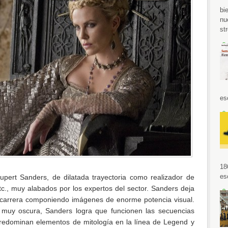
bi
nu
str
es
18
es
pert Sanders, de dilatada trayectoria como realizador de
tc., muy alabados por los expertos del sector. Sanders deja
 carrera componiendo imágenes de enorme potencia visual.
 muy oscura, Sanders logra que funcionen las secuencias
redominan elementos de mitología en la línea de Legend y