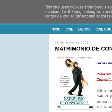
This site uses cookies from Google to 
CINE, LITERATU
are shared with Google along with per
statistics, and to detect and address 
Blog de Cine y Libros
INICIO
CINE
LIBROS
CINE CON
18 de mayo de 2009
MATRIMONIO DE CO
Green Car
Peter Wei
Comedia
Brönte (
A
hasta el 
conocerlo
sólo se al