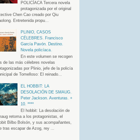
POLICÍACA Tercera novela
protagonizada por el original
tective Chen Cao creado por Qiu
aolong. Entretenida propu...
PLINIO, CASOS
CÉLEBRES. Francisco
García Pavón. Destino.
Novela policíaca.
En este volumen se recogen
es de las más célebres novelas
otagonizadas por Plinio, jefe de la policía
nicipal de Tomelloso: El reinado...
EL HOBBIT: LA
DESOLACIÓN DE SMAUG.
Peter Jackson. Aventuras. +
10. ****
El hobbit: La desolación de
aug retoma a los protagonistas, el
bbit Bilbo Bolsón, y sus acompañantes,
e tras escapar de Azog, rey ...