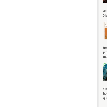
de
Xi
tr
pr
mu
Sm
ho
qu