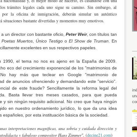
la nacionalidad y, el mejor modo de hacerlo, es casándose con una
los trámites legales cada uno sigue su camino. Sin embargo, al
 por la oficina de inmigración, deberán simular un auténtico
rá situaciones bastante divertidas y momentos muy emotivos.
 a un director con bastante oficio,
Peter Weir
, con títulos tan
s Poetas Muertos
,
Único Testigo
o
El Show de Truman
. En
ncillamente excelentes en sus respectivos papeles.
en 1990, el tema no nos es ajeno en la España de 2009.
ho eco del crecimiento exponencial de los "matrimonios de
. No hay más que teclear en Google "matrimonio de
ad de anuncios ofrenciendo y demandando este "servicio".
ncial de este fraude? Sencillamente la reforma legal del
in
ada. Basta llevar tres meses casados, para que pueda
un
nte y sin ningún requisito adicional. No creo que haya ningún
co
gido en nuestro ordenamiento jurídico, lo que da una idea
es españoles, por esta instituación básica de la sociedad.
as interpretaciones magníficas, una sobria y cuidada dirección y
autodidacta y fabuloso compositor Hans Zimmer".
(
decine21.com
)