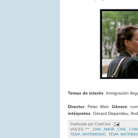
Temas de interés
: Inmigración ile
Director
: Peter Weir.
Género
: co
intérpretes
: Gérard Depardieu, An
Publicado por
CineCine
VOCES:
***
,
1990
,
AMOR
,
CINE
,
COM
TEMA: MATRIMONIO
,
TEMA: MATRIMO