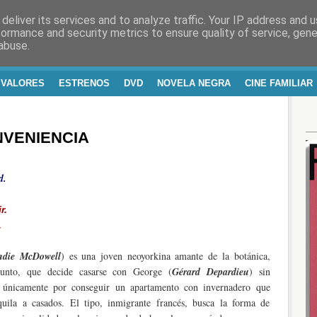
deliver its services and to analyze traffic. Your IP address and 
RA Y VIDA
formance and security metrics to ensure quality of service, gen
abuse.
 VALORES
ESTRENOS
DVD
NOVELA NEGRA
CINE FAMILIAR
NVENIENCIA
d.
r.
.
ndie McDowell
) es una joven neoyorkina amante de la botánica,
punto, que decide casarse con George (
Gérard Depardieu
) sin
, únicamente por conseguir un apartamento con invernadero que
quila a casados. El tipo, inmigrante francés, busca la forma de