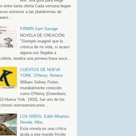
año: una guía para elegir
en entre tanta oferta Cada semana llegan
evos estrenos a las plataformas de
eami...
FIRMIN Sam Savage
NOVELA DE CREACIÓN
"Siempre imaginé que la
crónica de mi vida, si acaso
alguna vez llegaba a
cribirla, tendría una primera frase exce...
CUENTOS DE NUEVA
YORK. O'Henry. Relatos
William Sidney Porter,
mundialmente conocido
como O'Henry (Greenboro,
62-Nueva York, 1910), fue uno de los
critores normeamericanos ...
LOS NIÑOS. Edith Wharton.
Novela. Alba.
Esta novela es una crítica
ácida a ese mundo frívolo