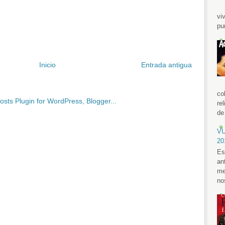
vi
pu
Inicio
Entrada antigua
co
re
de 
VU
20
Es
an
me
no