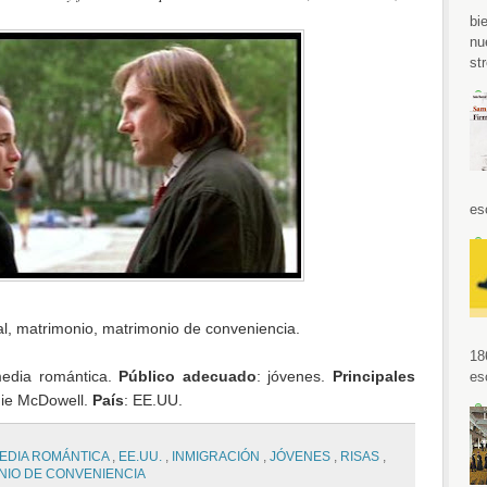
bi
nu
str
es
gal, matrimonio, matrimonio de conveniencia.
18
media romántica.
Público adecuado
: jóvenes.
Principales
es
die McDowell.
País
: EE.UU.
EDIA ROMÁNTICA
,
EE.UU.
,
INMIGRACIÓN
,
JÓVENES
,
RISAS
,
NIO DE CONVENIENCIA