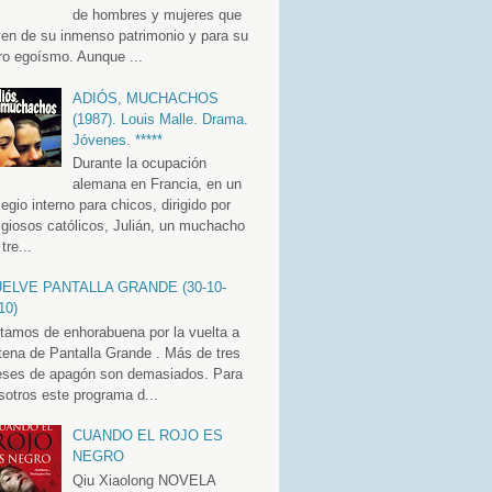
de hombres y mujeres que
ven de su inmenso patrimonio y para su
ro egoísmo. Aunque ...
ADIÓS, MUCHACHOS
(1987). Louis Malle. Drama.
Jóvenes. *****
Durante la ocupación
alemana en Francia, en un
legio interno para chicos, dirigido por
ligiosos católicos, Julián, un muchacho
tre...
ELVE PANTALLA GRANDE (30-10-
10)
tamos de enhorabuena por la vuelta a
tena de Pantalla Grande . Más de tres
ses de apagón son demasiados. Para
sotros este programa d...
CUANDO EL ROJO ES
NEGRO
Qiu Xiaolong NOVELA