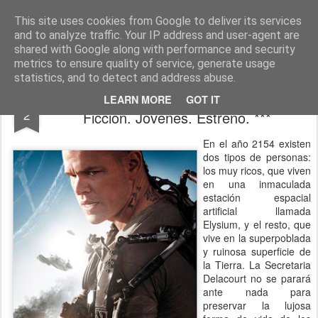
CINE, LITERATURA Y VIDA
Blog de Cine y Libros
This site uses cookies from Google to deliver its services
and to analyze traffic. Your IP address and user-agent are
shared with Google along with performance and security
metrics to ensure quality of service, generate usage
statistics, and to detect and address abuse.
ELYSIUM (2012). Neill Blomkamp. Ciencia
SEP
LEARN MORE
GOT IT
2
Ficción. Jóvenes. Estreno. ***
En el año 2154 existen
dos tipos de personas:
los muy ricos, que viven
en una inmaculada
estación espacial
artificial llamada
Elysium, y el resto, que
vive en la superpoblada
y ruinosa superficie de
la Tierra. La Secretaria
Delacourt no se parará
ante nada para
preservar la lujosa