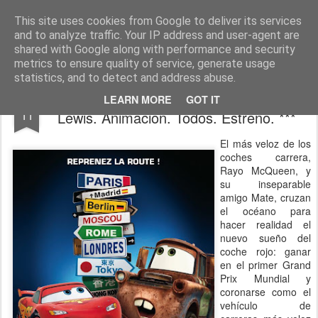
CINE, LITERATURA Y VIDA
Blog de Cine y Libros
This site uses cookies from Google to deliver its services
and to analyze traffic. Your IP address and user-agent are
shared with Google along with performance and security
metrics to ensure quality of service, generate usage
statistics, and to detect and address abuse.
CARS (2011). John Lasseter y Brad
JUL
LEARN MORE
GOT IT
11
Lewis. Animación. Todos. Estreno. ***
El más veloz de los
coches carrera,
Rayo McQueen, y
su inseparable
amigo Mate, cruzan
el océano para
hacer realidad el
nuevo sueño del
coche rojo: ganar
en el primer Grand
Prix Mundial y
coronarse como el
vehículo de