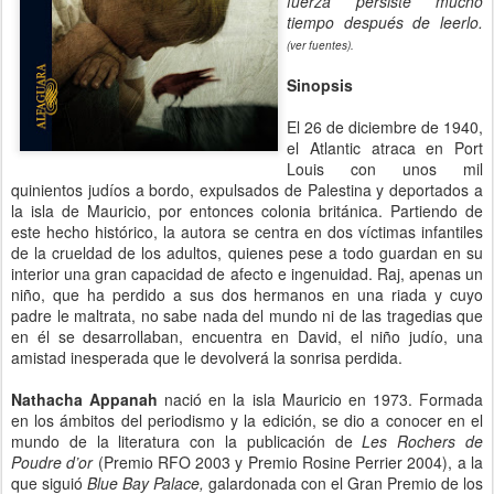
fuerza persiste mucho
tiempo después de leerlo.
(ver fuentes).
Sinopsis
El 26 de diciembre de 1940,
el Atlantic atraca en Port
Louis con unos mil
quinientos judíos a bordo, expulsados de Palestina y deportados a
la isla de Mauricio, por entonces colonia británica. Partiendo de
este hecho histórico, la autora se centra en dos víctimas infantiles
de la crueldad de los adultos, quienes pese a todo guardan en su
interior una gran capacidad de afecto e ingenuidad. Raj, apenas un
niño, que ha perdido a sus dos hermanos en una riada y cuyo
padre le maltrata, no sabe nada del mundo ni de las tragedias que
en él se desarrollaban, encuentra en David, el niño judío, una
amistad inesperada que le devolverá la sonrisa perdida.
Nathacha Appanah
nació en la isla Mauricio en 1973. Formada
en los ámbitos del periodismo y la edición, se dio a conocer en el
mundo de la literatura con la publicación de
Les Rochers de
Poudre d’or
(Premio RFO 2003 y Premio Rosine Perrier 2004), a la
que siguió
Blue Bay Palace,
galardonada con el Gran Premio de los