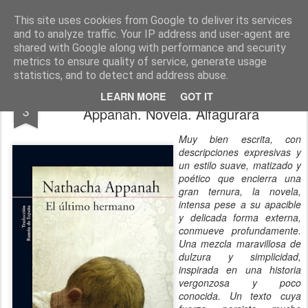
CINE, LITERATURA Y VIDA
Blog de Cine y Libros
This site uses cookies from Google to deliver its services
and to analyze traffic. Your IP address and user-agent are
shared with Google along with performance and security
metrics to ensure quality of service, generate usage
statistics, and to detect and address abuse.
EL ÚLTIMO HERMANO. Nathacha
MAR
LEARN MORE
GOT IT
3
Appanah. Novela. Alfagurara
Muy bien escrita, con
descripciones expresivas y
un estilo suave, matizado y
poético que encierra una
gran ternura, la novela,
intensa pese a su apacible
y delicada forma externa,
conmueve profundamente.
Una mezcla maravillosa de
dulzura y simplicidad,
inspirada en una historia
vergonzosa y poco
conocida. Un texto cuya