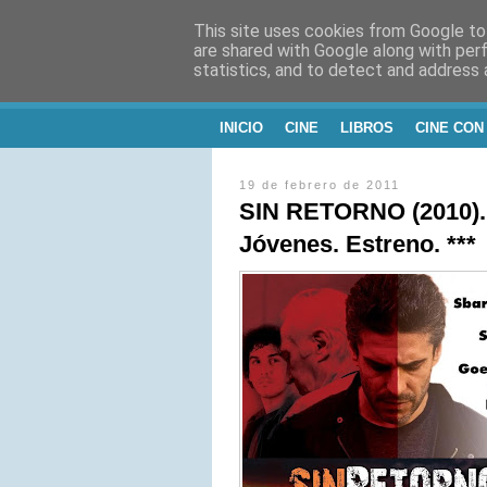
This site uses cookies from Google to 
CINE, LITERATU
are shared with Google along with per
statistics, and to detect and address 
Blog de Cine y Libros
INICIO
CINE
LIBROS
CINE CON
19 de febrero de 2011
SIN RETORNO (2010). 
Jóvenes. Estreno. ***