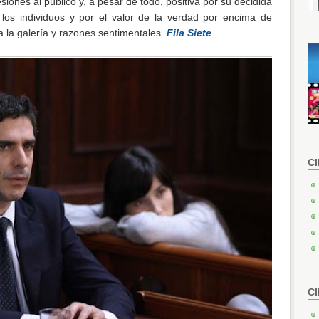
iones al público y, a pesar de todo, positiva por su decidida
 los individuos y por el valor de la verdad por encima de
a la galería y razones sentimentales.
Fila Siete
C
C