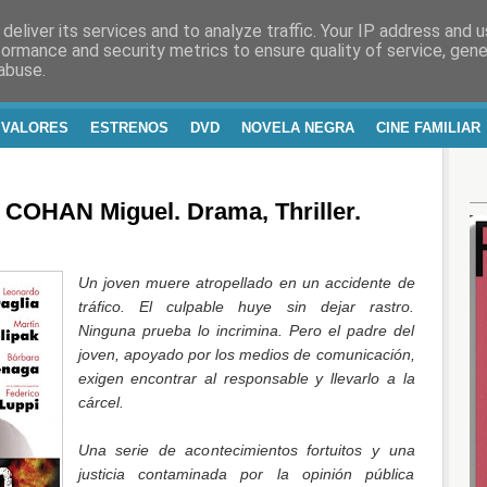
deliver its services and to analyze traffic. Your IP address and 
RA Y VIDA
formance and security metrics to ensure quality of service, gen
abuse.
 VALORES
ESTRENOS
DVD
NOVELA NEGRA
CINE FAMILIAR
COHAN Miguel. Drama, Thriller.
Un joven muere atropellado en un accidente de
tráfico. El culpable huye sin dejar rastro.
Ninguna prueba lo incrimina. Pero el padre del
joven, apoyado por los medios de comunicación,
exigen encontrar al responsable y llevarlo a la
cárcel.
Una serie de acontecimientos fortuitos y una
justicia contaminada por la opinión pública