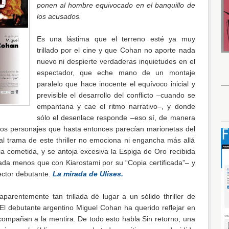
ponen al hombre equivocado en el banquillo de
los acusados.
Es una lástima que el terreno esté ya muy
trillado por el cine y que Cohan no aporte nada
nuevo ni despierte verdaderas inquietudes en el
espectador, que eche mano de un montaje
paralelo que hace inocente el equívoco inicial y
previsible el desarrollo del conflicto –cuando se
empantana y cae el ritmo narrativo–, y donde
sólo el desenlace responde –eso sí, de manera
nos personajes que hasta entonces parecían marionetas del
l trama de este thriller no emociona ni engancha más allá
cia cometida, y se antoja excesiva la Espiga de Oro recibida
ada menos que con Kiarostami por su “Copia certificada”– y
ector debutante.
La mirada de Ulises
.
parentemente tan trillada dé lugar a un sólido thriller de
 El debutante argentino Miguel Cohan ha querido reflejar en
acompañan a la mentira. De todo esto habla Sin retorno, una