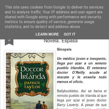
CINE, LITERATURA Y VIDA
Blog de Cine y Libros
This site uses cookies from Google to deliver its services
and to analyze traffic. Your IP address and user-agent are
shared with Google along with performance and security
metrics to ensure quality of service, generate usage
statistics, and to detect and address abuse.
DOCTOR EN IRLANDA. Patrick Taylor.
AUG
LEARN MORE
GOT IT
3
Novela. Espasa
Sinopsis
Un médico joven e inexperto,
llega por azar a un remoto
pueblo irlandés. El veterano
doctor O’Reilly acude al
rescate y le enseña todo
menos el oficio.
Ballybucklebo. Así se llama el
remoto pueblo de Irlanda al que
llega por azar el joven doctor
Barry Laverty
. A pesar de sus