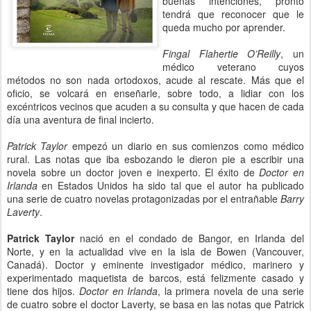
buenas intenciones, pronto
tendrá que reconocer que le
queda mucho por aprender.
Fingal Flahertie O’Reilly
, un
médico veterano cuyos
métodos no son nada ortodoxos, acude al rescate. Más que el
oficio, se volcará en enseñarle, sobre todo, a lidiar con los
excéntricos vecinos que acuden a su consulta y que hacen de cada
día una aventura de final incierto.
Patrick Taylor
empezó un diario en sus comienzos como médico
rural. Las notas que iba esbozando le dieron pie a escribir una
novela sobre un doctor joven e inexperto. El éxito de
Doctor en
Irlanda
en Estados Unidos ha sido tal que el autor ha publicado
una serie de cuatro novelas protagonizadas por el entrañable
Barry
Laverty
.
Patrick Taylor
nació en el condado de Bangor, en Irlanda del
Norte, y en la actualidad vive en la isla de Bowen (Vancouver,
Canadá). Doctor y eminente investigador médico, marinero y
experimentado maquetista de barcos, está felizmente casado y
tiene dos hijos.
Doctor en Irlanda
, la primera novela de una serie
de cuatro sobre el doctor Laverty, se basa en las notas que Patrick