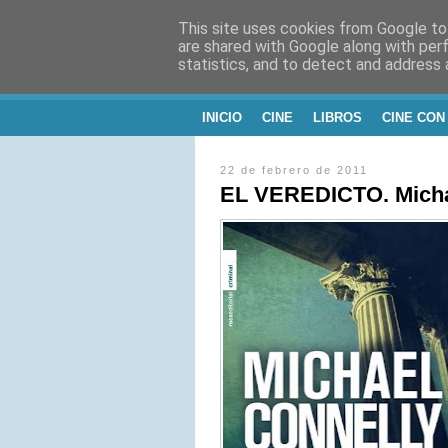
This site uses cookies from Google to 
CINE, LITERATU
are shared with Google along with per
statistics, and to detect and address 
Blog de Cine y Libros
INICIO
CINE
LIBROS
CINE CON
22 de febrero de 2011
EL VEREDICTO. Micha