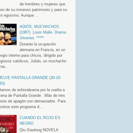
de hombres y mujeres que
ven de su inmenso patrimonio y para su
ro egoísmo. Aunque ...
ADIÓS, MUCHACHOS
(1987). Louis Malle. Drama.
Jóvenes. *****
Durante la ocupación
alemana en Francia, en un
legio interno para chicos, dirigido por
ligiosos católicos, Julián, un muchacho
tre...
ELVE PANTALLA GRANDE (30-10-
10)
tamos de enhorabuena por la vuelta a
tena de Pantalla Grande . Más de tres
ses de apagón son demasiados. Para
sotros este programa d...
CUANDO EL ROJO ES
NEGRO
Qiu Xiaolong NOVELA