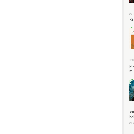
de
Xi
tr
pr
mu
Sm
ho
qu