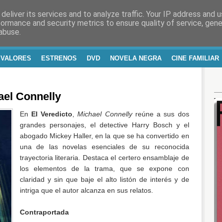
deliver its services and to analyze traffic. Your IP address and 
RA Y VIDA
formance and security metrics to ensure quality of service, gen
abuse.
 VALORES
ESTRENOS
DVD
NOVELA NEGRA
CINE FAMILIAR
el Connelly
En
El Veredicto
,
Michael Connelly
reúne a sus dos
grandes personajes, el detective Harry Bosch y el
abogado Mickey Haller, en la que se ha convertido en
una de las novelas esenciales de su reconocida
trayectoria literaria. Destaca el certero ensamblaje de
los elementos de la trama, que se expone con
claridad y sin que baje el alto listón de interés y de
intriga que el autor alcanza en sus relatos.
Contraportada