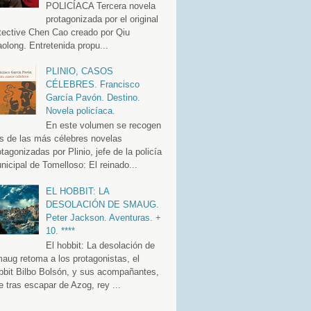
POLICÍACA Tercera novela
protagonizada por el original
tective Chen Cao creado por Qiu
aolong. Entretenida propu...
PLINIO, CASOS
CÉLEBRES. Francisco
García Pavón. Destino.
Novela policíaca.
En este volumen se recogen
es de las más célebres novelas
otagonizadas por Plinio, jefe de la policía
nicipal de Tomelloso: El reinado...
EL HOBBIT: LA
DESOLACIÓN DE SMAUG.
Peter Jackson. Aventuras. +
10. ****
El hobbit: La desolación de
aug retoma a los protagonistas, el
bbit Bilbo Bolsón, y sus acompañantes,
e tras escapar de Azog, rey ...