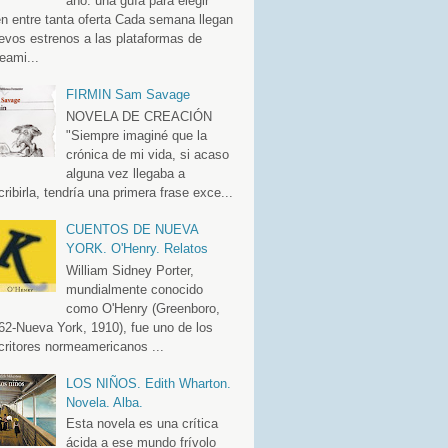
año: una guía para elegir
en entre tanta oferta Cada semana llegan
evos estrenos a las plataformas de
eami...
FIRMIN Sam Savage
NOVELA DE CREACIÓN
"Siempre imaginé que la
crónica de mi vida, si acaso
alguna vez llegaba a
cribirla, tendría una primera frase exce...
CUENTOS DE NUEVA
YORK. O'Henry. Relatos
William Sidney Porter,
mundialmente conocido
como O'Henry (Greenboro,
62-Nueva York, 1910), fue uno de los
critores normeamericanos ...
LOS NIÑOS. Edith Wharton.
Novela. Alba.
Esta novela es una crítica
ácida a ese mundo frívolo