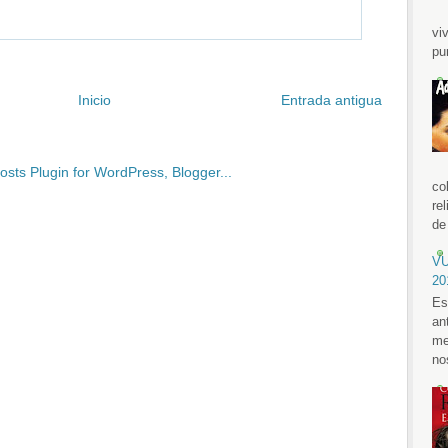
vi
pu
Inicio
Entrada antigua
co
re
de 
VU
20
Es
an
me
no