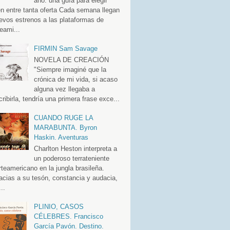
año: una guía para elegir
en entre tanta oferta Cada semana llegan
evos estrenos a las plataformas de
eami...
FIRMIN Sam Savage
NOVELA DE CREACIÓN
"Siempre imaginé que la
crónica de mi vida, si acaso
alguna vez llegaba a
cribirla, tendría una primera frase exce...
CUANDO RUGE LA
MARABUNTA. Byron
Haskin. Aventuras
Charlton Heston interpreta a
un poderoso terrateniente
rteamericano en la jungla brasileña.
acias a su tesón, constancia y audacia,
..
PLINIO, CASOS
CÉLEBRES. Francisco
García Pavón. Destino.