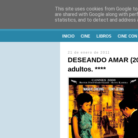
This site uses cookies from Google to 
CINE, LITERATU
are shared with Google along with per
statistics, and to detect and address 
Blog de Cine y Libros
INICIO
CINE
LIBROS
CINE CON
21 de enero de 2011
DESEANDO AMAR (200
adultos. ****