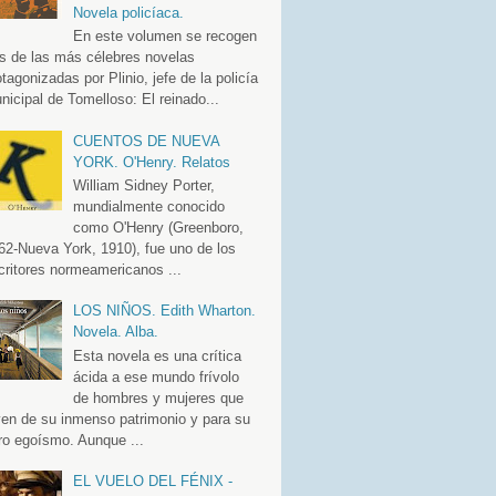
Novela policíaca.
En este volumen se recogen
es de las más célebres novelas
otagonizadas por Plinio, jefe de la policía
nicipal de Tomelloso: El reinado...
CUENTOS DE NUEVA
YORK. O'Henry. Relatos
William Sidney Porter,
mundialmente conocido
como O'Henry (Greenboro,
62-Nueva York, 1910), fue uno de los
critores normeamericanos ...
LOS NIÑOS. Edith Wharton.
Novela. Alba.
Esta novela es una crítica
ácida a ese mundo frívolo
de hombres y mujeres que
ven de su inmenso patrimonio y para su
ro egoísmo. Aunque ...
EL VUELO DEL FÉNIX -