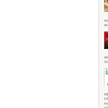
es
de
de
Xi
IN
FI
An