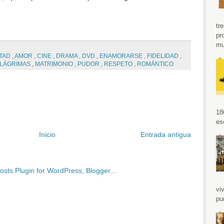
tr
pr
mu
TAD
,
AMOR
,
CINE
,
DRAMA
,
DVD
,
ENAMORARSE
,
FIDELIDAD
,
LÁGRIMAS
,
MATRIMONIO
,
PUDOR
,
RESPETO
,
ROMÁNTICO
18
es
Inicio
Entrada antigua
vi
pu