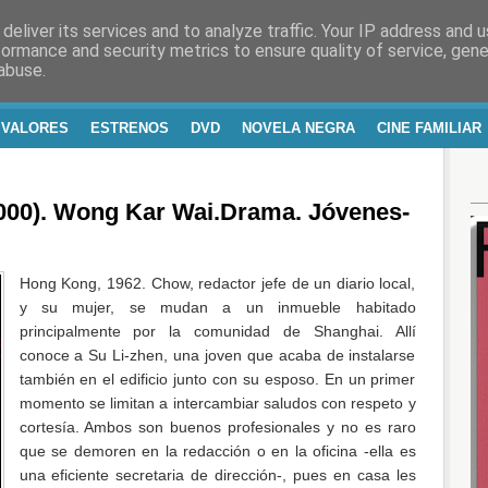
deliver its services and to analyze traffic. Your IP address and 
RA Y VIDA
formance and security metrics to ensure quality of service, gen
abuse.
 VALORES
ESTRENOS
DVD
NOVELA NEGRA
CINE FAMILIAR
0). Wong Kar Wai.Drama. Jóvenes-
Hong Kong, 1962. Chow, redactor jefe de un diario local,
y su mujer, se mudan a un inmueble habitado
principalmente por la comunidad de Shanghai. Allí
conoce a Su Li-zhen, una joven que acaba de instalarse
también en el edificio junto con su esposo. En un primer
momento se limitan a intercambiar saludos con respeto y
cortesía. Ambos son buenos profesionales y no es raro
que se demoren en la redacción o en la oficina -ella es
una eficiente secretaria de dirección-, pues en casa les