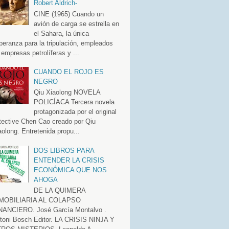
Robert Aldrich-
CINE (1965) Cuando un
avión de carga se estrella en
el Sahara, la única
peranza para la tripulación, empleados
 empresas petrolíferas y ...
CUANDO EL ROJO ES
NEGRO
Qiu Xiaolong NOVELA
POLICÍACA Tercera novela
protagonizada por el original
tective Chen Cao creado por Qiu
aolong. Entretenida propu...
DOS LIBROS PARA
ENTENDER LA CRISIS
ECONÓMICA QUE NOS
AHOGA
DE LA QUIMERA
MOBILIARIA AL COLAPSO
NANCIERO. José García Montalvo .
toni Bosch Editor. LA CRISIS NINJA Y