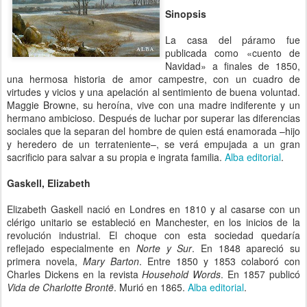
Sinopsis
La casa del páramo fue
publicada como «cuento de
Navidad» a finales de 1850,
una hermosa historia de amor campestre, con un cuadro de
virtudes y vicios y una apelación al sentimiento de buena voluntad.
Maggie Browne, su heroína, vive con una madre indiferente y un
hermano ambicioso. Después de luchar por superar las diferencias
sociales que la separan del hombre de quien está enamorada –hijo
y heredero de un terrateniente–, se verá empujada a un gran
sacrificio para salvar a su propia e ingrata familia.
Alba editorial
.
Gaskell, Elizabeth
Elizabeth Gaskell nació en Londres en 1810 y al casarse con un
clérigo unitario se estableció en Manchester, en los inicios de la
revolución industrial. El choque con esta sociedad quedaría
reflejado especialmente en
Norte y Sur
. En 1848 apareció su
primera novela,
Mary Barton
. Entre 1850 y 1853 colaboró con
Charles Dickens en la revista
Household Words
. En 1857 publicó
Vida de Charlotte Brontë
. Murió en 1865.
Alba editorial
.