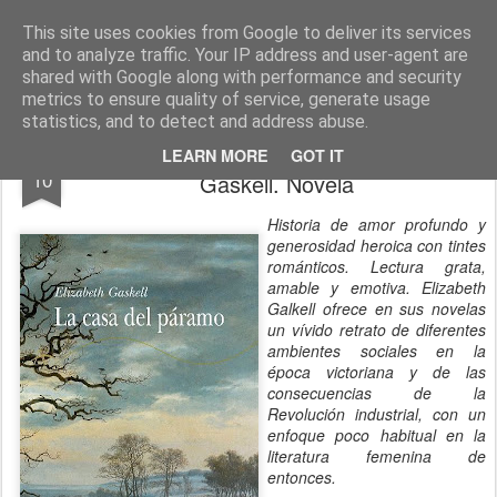
CINE, LITERATURA Y VIDA
Blog de Cine y Libros
This site uses cookies from Google to deliver its services
and to analyze traffic. Your IP address and user-agent are
shared with Google along with performance and security
metrics to ensure quality of service, generate usage
statistics, and to detect and address abuse.
LA CASA DEL PÁRAMO. Elizabeth
JUL
LEARN MORE
GOT IT
10
Gaskell. Novela
Historia de amor profundo y
generosidad heroica con tintes
románticos. Lectura grata,
amable y emotiva. Elizabeth
Galkell ofrece en sus novelas
un vívido retrato de diferentes
ambientes sociales en la
época victoriana y de las
consecuencias de la
Revolución industrial, con un
enfoque poco habitual en la
literatura femenina de
entonces.