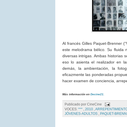
Al francés Gilles Paquet-Brenner (“
este melodrama bélico. Su fluida n
diversas intrigas. Ambas historias 
eso lo asienta el realizador en la
demás, la ambientación, la foto
eficazmente las ponderadas propues
hacer examen de conciencia, arrepe
Más información en
Decine21.
Publicado por
CineCine
VOCES:
***
,
2010
,
ARREPENTIMIENT
JÓVENES-ADULTOS
,
PAQUET-BRENNE