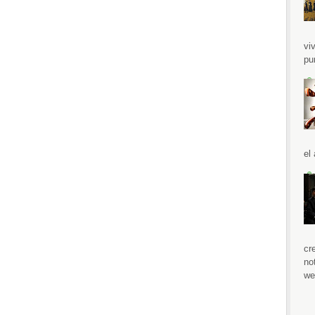
vi
pu
el
cr
no
we