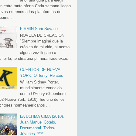
año: una guía para elegir
en entre tanta oferta Cada semana llegan
evos estrenos a las plataformas de
eami...
FIRMIN Sam Savage
NOVELA DE CREACIÓN
"Siempre imaginé que la
crónica de mi vida, si acaso
alguna vez llegaba a
cribirla, tendría una primera frase exce...
CUENTOS DE NUEVA
YORK. O'Henry. Relatos
William Sidney Porter,
mundialmente conocido
como O'Henry (Greenboro,
62-Nueva York, 1910), fue uno de los
critores normeamericanos ...
LA ÚLTIMA CIMA (2010).
Juan Manuel Cotelo.
Documental. Todos-
Jóvenes. ****