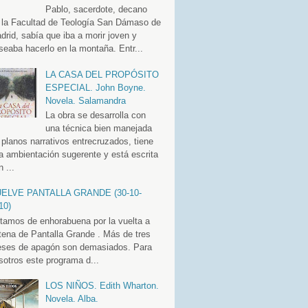
Pablo, sacerdote, decano
 la Facultad de Teología San Dámaso de
drid, sabía que iba a morir joven y
seaba hacerlo en la montaña. Entr...
LA CASA DEL PROPÓSITO
ESPECIAL. John Boyne.
Novela. Salamandra
La obra se desarrolla con
una técnica bien manejada
 planos narrativos entrecruzados, tiene
a ambientación sugerente y está escrita
 ...
ELVE PANTALLA GRANDE (30-10-
10)
tamos de enhorabuena por la vuelta a
tena de Pantalla Grande . Más de tres
ses de apagón son demasiados. Para
sotros este programa d...
LOS NIÑOS. Edith Wharton.
Novela. Alba.