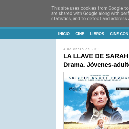
This site uses cookies from Google to 
CINE, LITERATU
are shared with Google along with per
statistics, and to detect and address 
Blog de Cine y Libros
INICIO
CINE
LIBROS
CINE CON
4 de enero de 2011
LA LLAVE DE SARAH (2
Drama. Jóvenes-adulto