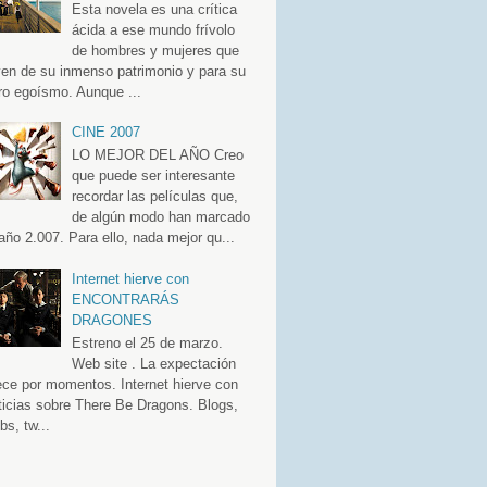
Esta novela es una crítica
ácida a ese mundo frívolo
de hombres y mujeres que
ven de su inmenso patrimonio y para su
ro egoísmo. Aunque ...
CINE 2007
LO MEJOR DEL AÑO Creo
que puede ser interesante
recordar las películas que,
de algún modo han marcado
 año 2.007. Para ello, nada mejor qu...
Internet hierve con
ENCONTRARÁS
DRAGONES
Estreno el 25 de marzo.
Web site . La expectación
ece por momentos. Internet hierve con
ticias sobre There Be Dragons. Blogs,
bs, tw...