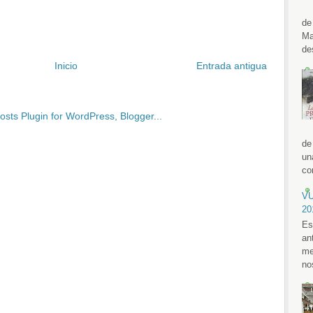
de
Ma
de
Inicio
Entrada antigua
de
un
con
VU
20
Es
an
me
no