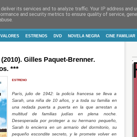
deliver its services and to analyze traffic. Your IP address and 
RA Y VIDA
formance and security metrics to ensure quality of service, gen
abuse.
 VALORES
ESTRENOS
DVD
NOVELA NEGRA
CINE FAMILIAR
010). Gilles Paquet-Brenner.
s. ***
ESTRENO
París, julio de 1942: la policía francesa se lleva a
Sarah, una niña de 10 años, y a toda su familia en
una redada puerta a puerta en la que arrestan a
multitud de familias judías en plena noche.
Desesperada por proteger a su hermano pequeño,
Sarah lo encierra en un armario del dormitorio, su
pequeño escondite secreto, y le promete volver en