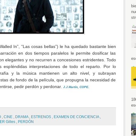
bi
nu
str
Walled In”, “Las cosas bellas”) le ha quedado bastante bien
arración en dos tiempos paralelos le permite dosificar las
es
son elegantes y no recurren a concesiones estridentes. Todo
s espléndidas interpretaciones de todo el reparto. Por lo
grafía y la música mantienen un alto nivel, y subrayan
tas de fondo de la película, que propugna la necesidad de
ntirse, pedir perdón y perdonar.
J.J.Martín, COPE
.
18
es
O
,
CINE
,
DRAMA
,
ESTRENOS
,
EXAMEN DE CONCIENCIA
,
R Gilles
,
PERDÓN