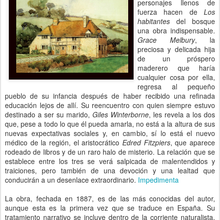
personajes llenos de
fuerza hacen de
Los
habitantes
del bosque
una obra indispensable.
Grace Melbury
, la
preciosa y delicada hija
de un próspero
maderero que haría
cualquier cosa por ella,
regresa al pequeño
pueblo de su infancia después de haber recibido una refinada
educación lejos de allí. Su reencuentro con quien siempre estuvo
destinado a ser su marido,
Giles Winterborne
, les revela a los dos
que, pese a todo lo que él pueda amarla, no está a la altura de sus
nuevas expectativas sociales y, en cambio, sí lo está el nuevo
médico de la región, el aristocrático
Edred Fitzpiers
, que aparece
rodeado de libros y de un raro halo de misterio. La relación que se
establece entre los tres se verá salpicada de malentendidos y
traiciones, pero también de una devoción y una lealtad que
conducirán a un desenlace extraordinario.
Impedimenta
La obra, fechada en 1887, es de las más conocidas del autor,
aunque esta es la primera vez que se traduce en España. Su
tratamiento narrativo se incluye dentro de la corriente naturalista,