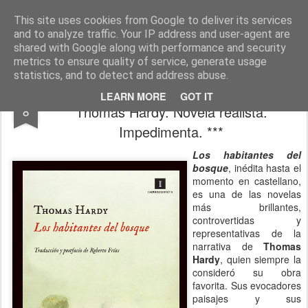
CINE, LITERATURA Y VIDA
Blog de Cine y Libros
This site uses cookies from Google to deliver its services
and to analyze traffic. Your IP address and user-agent are
shared with Google along with performance and security
metrics to ensure quality of service, generate usage
statistics, and to detect and address abuse.
LOS HABITANTES DEL BOSQUE.
JUL
LEARN MORE
GOT IT
Thomas Hardy. Novela realista.
8
Impedimenta. ***
Los habitantes del
bosque
, inédita hasta el
momento en castellano,
es una de las novelas
más brillantes,
controvertidas y
representativas de la
narrativa de
Thomas
Hardy
, quien siempre la
consideró su obra
favorita. Sus evocadores
paisajes y sus