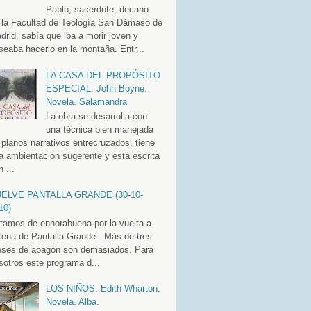
Pablo, sacerdote, decano
 la Facultad de Teología San Dámaso de
drid, sabía que iba a morir joven y
seaba hacerlo en la montaña. Entr...
LA CASA DEL PROPÓSITO
ESPECIAL. John Boyne.
Novela. Salamandra
La obra se desarrolla con
una técnica bien manejada
 planos narrativos entrecruzados, tiene
a ambientación sugerente y está escrita
 ...
ELVE PANTALLA GRANDE (30-10-
10)
tamos de enhorabuena por la vuelta a
tena de Pantalla Grande . Más de tres
ses de apagón son demasiados. Para
sotros este programa d...
LOS NIÑOS. Edith Wharton.
Novela. Alba.