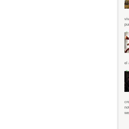
vi
pu
el
cr
no
we