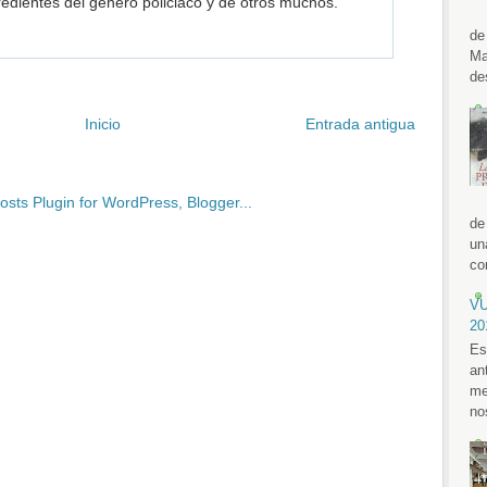
edientes del género policiaco y de otros muchos.
de
Ma
de
Inicio
Entrada antigua
de
un
con
VU
20
Es
an
me
no