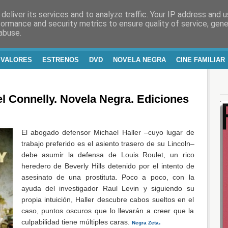
deliver its services and to analyze traffic. Your IP address and 
RA Y VIDA
formance and security metrics to ensure quality of service, gen
abuse.
 VALORES
ESTRENOS
DVD
NOVELA NEGRA
CINE FAMILIAR
 Connelly. Novela Negra. Ediciones
El abogado defensor Michael Haller –cuyo lugar de
trabajo preferido es el asiento trasero de su Lincoln–
debe asumir la defensa de Louis Roulet, un rico
heredero de Beverly Hills detenido por el intento de
asesinato de una prostituta. Poco a poco, con la
ayuda del investigador Raul Levin y siguiendo su
propia intuición, Haller descubre cabos sueltos en el
caso, puntos oscuros que lo llevarán a creer que la
culpabilidad tiene múltiples caras.
.
Negra Zeta