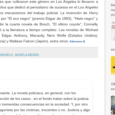
res que cultivaron este género en Los Ángeles lo llevaron a
bi
 años que dedicó al periodismo de sucesos en el
Los Angeles
nu
los mecanismos del trabajo policial. La invención de
Harry
str
 por "El eco negro" (premio Edgar de 1993), "Hielo negro" y
bir la cuarta novela de Bosch, "El último coyote", Connelly
 a la literatura a tiempo completo. Las novelas de Michael
s Edgar, Anthony, Macavity, Nero Wolfe (Estados Unidos);
cia) y Maltese Falcon (Japón), entre otros.
Ediciones B
es
,
NOVELA
,
NOVELA NEGRA
18
es
ante. La novela policiaca, en general, con los
ucción de los casos...en el fondo tratan sobre la justicia
las tremendas consecuencias en la sociedad. Y, por otro
gonista por las víctimas, inocentes o no. Justicia y algo