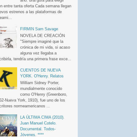
año: una guía para elegir
en entre tanta oferta Cada semana llegan
evos estrenos a las plataformas de
eami...
FIRMIN Sam Savage
NOVELA DE CREACIÓN
"Siempre imaginé que la
crónica de mi vida, si acaso
alguna vez llegaba a
cribirla, tendría una primera frase exce...
CUENTOS DE NUEVA
YORK. O'Henry. Relatos
William Sidney Porter,
mundialmente conocido
como O'Henry (Greenboro,
62-Nueva York, 1910), fue uno de los
critores normeamericanos ...
LA ÚLTIMA CIMA (2010).
Juan Manuel Cotelo.
Documental. Todos-
Jóvenes. ****