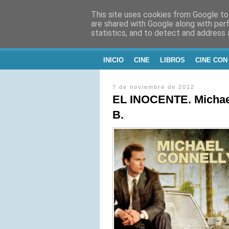
This site uses cookies from Google to 
CINE, LITERATU
are shared with Google along with per
statistics, and to detect and address 
Blog de Cine y Libros
INICIO
CINE
LIBROS
CINE CON
7 de noviembre de 2012
EL INOCENTE. Michael
B.