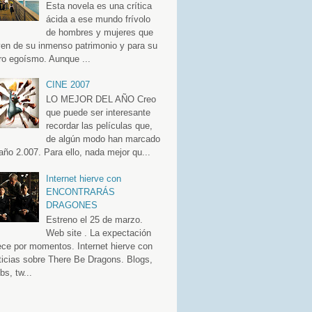
Esta novela es una crítica
ácida a ese mundo frívolo
de hombres y mujeres que
ven de su inmenso patrimonio y para su
ro egoísmo. Aunque ...
CINE 2007
LO MEJOR DEL AÑO Creo
que puede ser interesante
recordar las películas que,
de algún modo han marcado
 año 2.007. Para ello, nada mejor qu...
Internet hierve con
ENCONTRARÁS
DRAGONES
Estreno el 25 de marzo.
Web site . La expectación
ece por momentos. Internet hierve con
ticias sobre There Be Dragons. Blogs,
bs, tw...