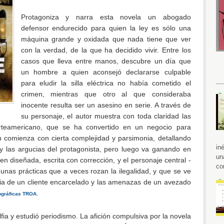
Protagoniza y narra esta novela un abogado
defensor endurecido para quien la ley es sólo una
máquina grande y oxidada que nada tiene que ver
con la verdad, de la que ha decidido vivir. Entre los
casos que lleva entre manos, descubre un día que
un hombre a quien aconsejó declararse culpable
para eludir la silla eléctrica no había cometido el
crimen, mientras que otro al que consideraba
inocente resulta ser un asesino en serie. A través de
su personaje, el autor muestra con toda claridad las
orteamericano, que se ha convertido en un negocio para
 comienza con cierta complejidad y parsimonia, detallando
in
y las argucias del protagonista, pero luego va ganando en
un
ien diseñada, escrita con corrección, y el personaje central -
co
 unas prácticas que a veces rozan la ilegalidad, y que se ve
cia de un cliente encarcelado y las amenazas de un avezado
.
ográficas TROA
fia y estudió periodismo. La afición compulsiva por la novela